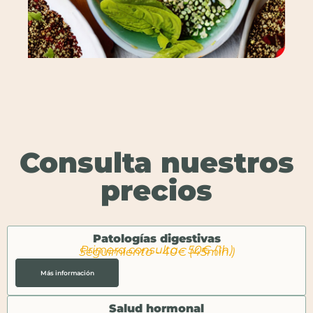
Consulta nuestros
precios
Patologías digestivas
Primera consulta - 50€ (1h)
Seguimiento - 40€ (45min.)
Más información
Salud hormonal